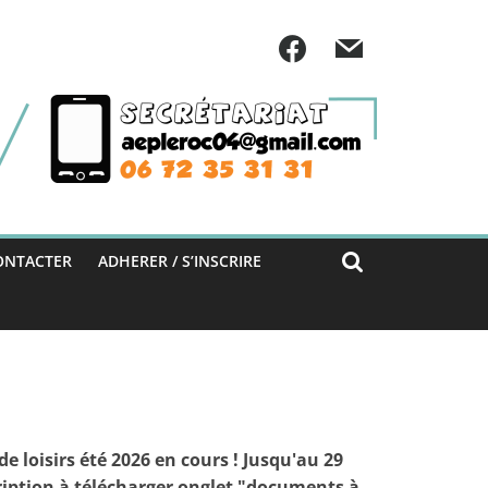
ONTACTER
ADHERER / S’INSCRIRE
de loisirs été 2026 en cours ! Jusqu'au 29
ription à télécharger onglet "documents à