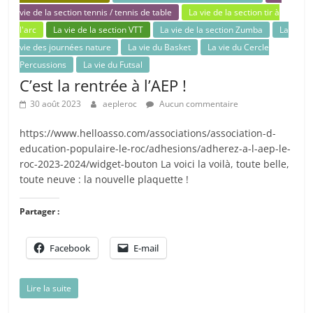
vie de la section tennis / tennis de table
La vie de la section tir à
l'arc
La vie de la section VTT
La vie de la section Zumba
La
vie des journées nature
La vie du Basket
La vie du Cercle
Percussions
La vie du Futsal
C’est la rentrée à l’AEP !
30 août 2023
aepleroc
Aucun commentaire
https://www.helloasso.com/associations/association-d-
education-populaire-le-roc/adhesions/adherez-a-l-aep-le-
roc-2023-2024/widget-bouton La voici la voilà, toute belle,
toute neuve : la nouvelle plaquette !
Partager :
Facebook
E-mail
Lire la suite