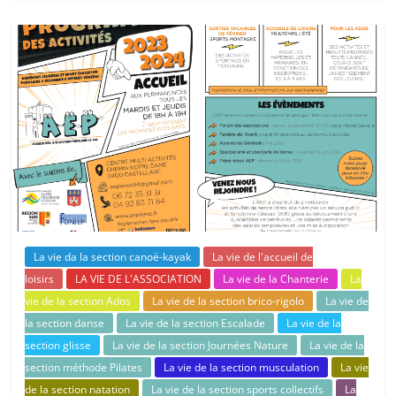
La vie da la section canoë-kayak
La vie de l'accueil de
loisirs
LA VIE DE L'ASSOCIATION
La vie de la Chanterie
La
vie de la section Ados
La vie de la section brico-rigolo
La vie de
la section danse
La vie de la section Escalade
La vie de la
section glisse
La vie de la section Journées Nature
La vie de la
section méthode Pilates
La vie de la section musculation
La vie
de la section natation
La vie de la section sports collectifs
La