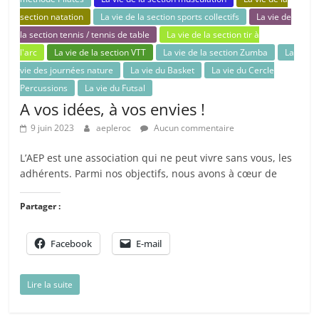
section natation
La vie de la section sports collectifs
La vie de
la section tennis / tennis de table
La vie de la section tir à
l'arc
La vie de la section VTT
La vie de la section Zumba
La
vie des journées nature
La vie du Basket
La vie du Cercle
Percussions
La vie du Futsal
A vos idées, à vos envies !
9 juin 2023
aepleroc
Aucun commentaire
​L’AEP est une association qui ne peut vivre sans vous, les
adhérents. Parmi nos objectifs, nous avons à cœur de
Partager :
Facebook
E-mail
Lire la suite