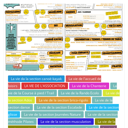
La vie da la section canoë-kayak
La vie de l'accueil de
loisirs
LA VIE DE L'ASSOCIATION
La vie de la Chanterie
La
vie de la Course à pied / Trail
La vie de la Rando Ecolo
La vie de
la section Ados
La vie de la section brico-rigolo
La vie de la
section danse
La vie de la section Escalade
La vie de la section
glisse
La vie de la section Journées Nature
La vie de la section
méthode Pilates
La vie de la section musculation
La vie de la