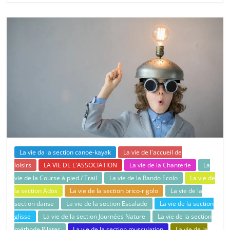
La vie da la section canoë-kayak
La vie de l'accueil de
loisirs
LA VIE DE L'ASSOCIATION
La vie de la Chanterie
La
vie de la Course à pied / Trail
La vie de la Rando Ecolo
La vie de
la section Ados
La vie de la section brico-rigolo
La vie de la
section danse
La vie de la section Escalade
La vie de la section
glisse
La vie de la section Journées Nature
La vie de la section
méthode Pilates
La vie de la section musculation
La vie de la