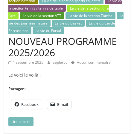
section natation
La vie de la section sports collectifs
La vie de
la section tennis / tennis de table
La vie de la section tir à
l'arc
La vie de la section VTT
La vie de la section Zumba
La
vie des journées nature
La vie du Basket
La vie du Cercle
Percussions
La vie du Futsal
NOUVEAU PROGRAMME
2025/2026
1 septembre 2025
aepleroc
Aucun commentaire
Le voici le voilà !
Partager :
Facebook
E-mail
Lire la suite