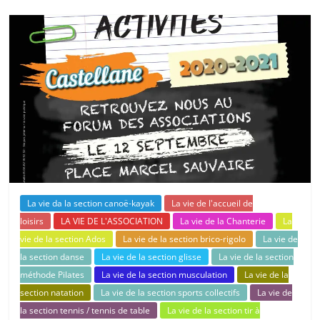
La vie da la section canoë-kayak
La vie de l'accueil de
loisirs
LA VIE DE L'ASSOCIATION
La vie de la Chanterie
La
vie de la section Ados
La vie de la section brico-rigolo
La vie de
la section danse
La vie de la section glisse
La vie de la section
méthode Pilates
La vie de la section musculation
La vie de la
section natation
La vie de la section sports collectifs
La vie de
la section tennis / tennis de table
La vie de la section tir à