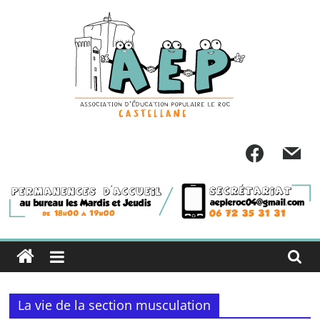
Passer
au
contenu
La vie de la section musculation