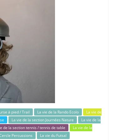
urse à pied / Trail
La vie de la Rando Ecolo
La vie de
sse
La vie de la section Journées Nature
La vie de la
ie de la section tennis / tennis de table
La vie de la
 Cercle Percussions
La vie du Futsal