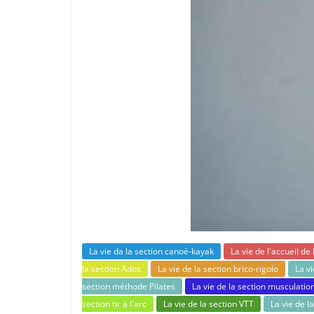
La vie da la section canoë-kayak
La vie de l'accueil de 
la section Ados
La vie de la section brico-rigolo
La v
section méthode Pilates
La vie de la section musculatio
section tir à l'arc
La vie de la section VTT
La vie de 