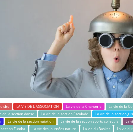
loisirs
LA VIE DE L'ASSOCIATION
La vie de la Chanterie
La vie de la Co
ie de la section danse
La vie de la section Escalade
La vie de la section gli
n
La vie de la section natation
La vie de la section sports collectifs
La v
la section Zumba
La vie des journées nature
La vie du Basket
La vie du