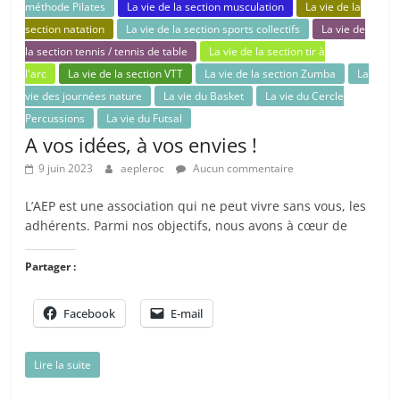
méthode Pilates
La vie de la section musculation
La vie de la
section natation
La vie de la section sports collectifs
La vie de
la section tennis / tennis de table
La vie de la section tir à
l'arc
La vie de la section VTT
La vie de la section Zumba
La
vie des journées nature
La vie du Basket
La vie du Cercle
Percussions
La vie du Futsal
A vos idées, à vos envies !
9 juin 2023
aepleroc
Aucun commentaire
​L’AEP est une association qui ne peut vivre sans vous, les
adhérents. Parmi nos objectifs, nous avons à cœur de
Partager :
Facebook
E-mail
Lire la suite