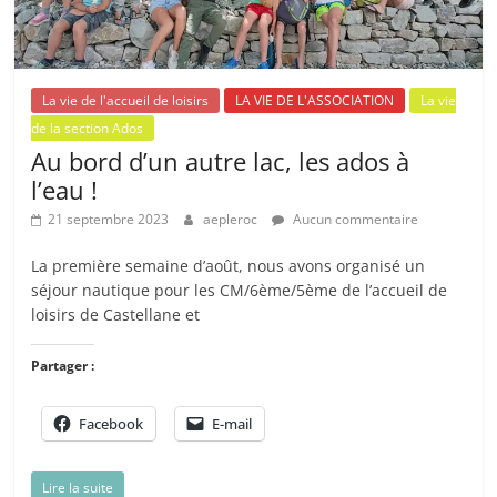
La vie de l'accueil de loisirs
LA VIE DE L'ASSOCIATION
La vie
de la section Ados
Au bord d’un autre lac, les ados à
l’eau !
21 septembre 2023
aepleroc
Aucun commentaire
La première semaine d’août, nous avons organisé un
séjour nautique pour les CM/6ème/5ème de l’accueil de
loisirs de Castellane et
Partager :
Facebook
E-mail
Lire la suite