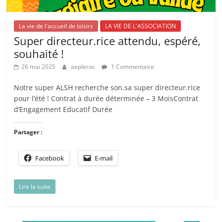
La vie de l'accueil de loisirs
LA VIE DE L'ASSOCIATION
Super directeur.rice attendu, espéré,
souhaité !
26 mai 2025
aepleroc
1 Commentaire
Notre super ALSH recherche son.sa super directeur.rice
pour l’été ! Contrat à durée déterminée – 3 MoisContrat
d’Engagement Educatif Durée
Partager :
Facebook
E-mail
Lire la suite