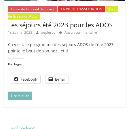
La vie de l'accueil de loisirs
LA VIE DE L'ASSOCIATION
La vie
de la section Ados
Les séjours été 2023 pour les ADOS
25 mai 2023
aepleroc
Aucun commentaire
Ca y est, le programme des séjours ADOS de l’été 2023
pointe le bout de son nez ! et il
Partager :
Facebook
E-mail
Lire la suite
← Précédent