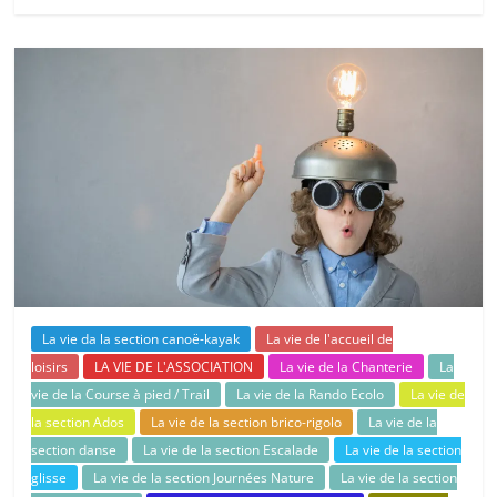
La vie da la section canoë-kayak
La vie de l'accueil de
loisirs
LA VIE DE L'ASSOCIATION
La vie de la Chanterie
La
vie de la Course à pied / Trail
La vie de la Rando Ecolo
La vie de
la section Ados
La vie de la section brico-rigolo
La vie de la
section danse
La vie de la section Escalade
La vie de la section
glisse
La vie de la section Journées Nature
La vie de la section