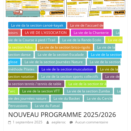
La vie da la section canoë-kayak
La vie de l'accueil de
loisirs
LA VIE DE L'ASSOCIATION
La vie de la Chanterie
La
vie de la Course à pied / Trail
La vie de la Rando Ecolo
La vie de
la section Ados
La vie de la section brico-rigolo
La vie de la
section danse
La vie de la section Escalade
La vie de la section
glisse
La vie de la section Journées Nature
La vie de la section
méthode Pilates
La vie de la section musculation
La vie de la
section natation
La vie de la section sports collectifs
La vie de
la section tennis / tennis de table
La vie de la section tir à
l'arc
La vie de la section VTT
La vie de la section Zumba
La
vie des journées nature
La vie du Basket
La vie du Cercle
Percussions
La vie du Futsal
NOUVEAU PROGRAMME 2025/2026
1 septembre 2025
aepleroc
Aucun commentaire