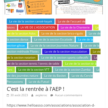
La vie da la section canoë-kayak
La vie de l'accueil de
loisirs
LA VIE DE L'ASSOCIATION
La vie de la Chanterie
La
vie de la section Ados
La vie de la section brico-rigolo
La vie de
la section danse
La vie de la section Escalade
La vie de la
section glisse
La vie de la section Journées Nature
La vie de la
section méthode Pilates
La vie de la section musculation
La vie
de la section natation
La vie de la section sports collectifs
La
vie de la section tennis / tennis de table
La vie de la section tir à
l'arc
La vie de la section VTT
La vie de la section Zumba
La
vie des journées nature
La vie du Basket
La vie du Cercle
Percussions
La vie du Futsal
C’est la rentrée à l’AEP !
30 août 2023
aepleroc
Aucun commentaire
https://www.helloasso.com/associations/association-d-