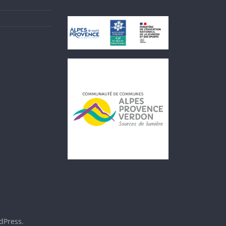
dPress
.