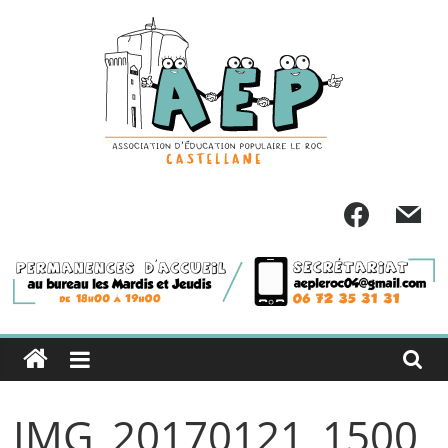
Passer
au
contenu
IMG_20170121_1500