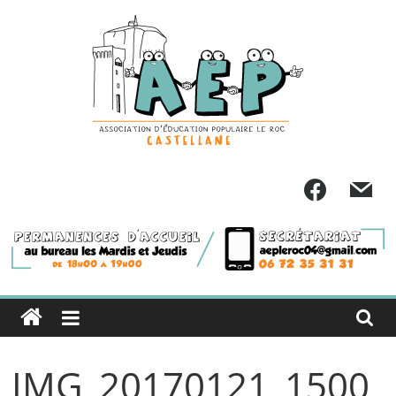
Passer
au
contenu
IMG_20170121_1500